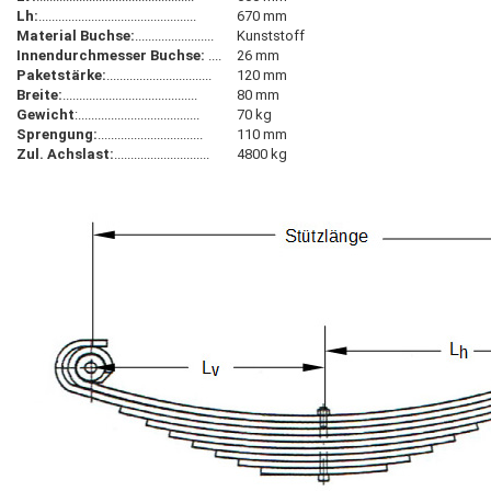
Lh:
................................................
670 mm
Material Buchse:
........................
Kunststoff
Innendurchmesser Buchse:
....
26 mm
Paketstärke:
................................
120 mm
Breite:
.........................................
80 mm
Gewicht
:.....................................
70 kg
Sprengung:
................................
110 mm
Zul. Achslast:
.............................
4800 kg