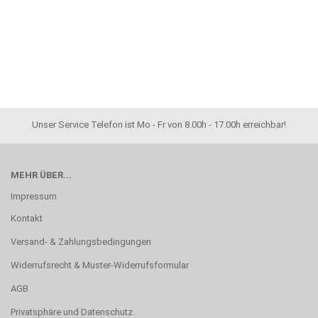
Unser Service Telefon ist Mo - Fr von 8.00h - 17.00h erreichbar!
MEHR ÜBER...
Impressum
Kontakt
Versand- & Zahlungsbedingungen
Widerrufsrecht & Muster-Widerrufsformular
AGB
Privatsphäre und Datenschutz